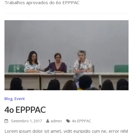
Trabalhos aprovados do 6o EPPPAC
,
Blog
Event
4o EPPPAC
Setembro 1, 2017
admin
4o EPPPAC
Lorem ipsum dolor sit amet, vidit euripidis cum ne, error nihil