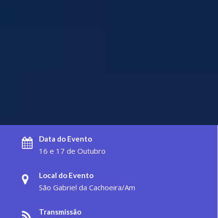
Data do Evento
16 e 17 de Outubro
Local do Evento
São Gabriel da Cachoeira/Am
Transmissão